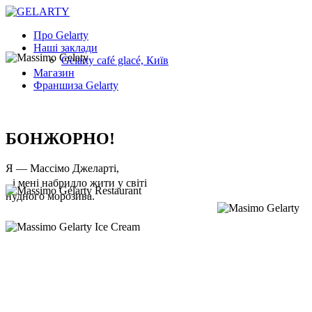
Про Gelarty
Наші заклади
Gelarty café glacé, Київ
Магазин
Франшиза Gelarty
БОНЖОРНО!
Я — Массімо Джеларті,
і мені набридло жити у світі
нудного морозива.