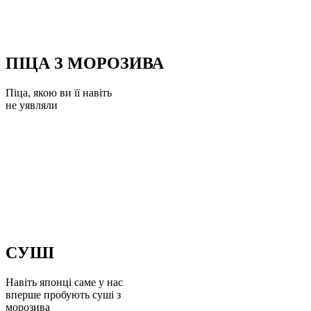
ПІЦА З МОРОЗИВА
Піца, якою ви її навіть
не уявляли
СУШІ
Навіть японці саме у нас
вперше пробують суші з
морозива