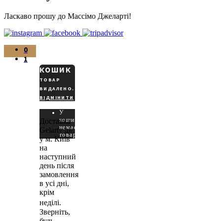
Ласкаво прошу до Массімо Джеларті!
0
1
КОШИК
ТОВАР
ВИДАЛЕНО.
ВІДМІНИТИ
У
кошику
Доставка
немає
Gelarty діє
товарів.
у м. Київ
на
наступний
день після
замовлення
в усі дні,
крім
неділі.
Зверніть,
будь