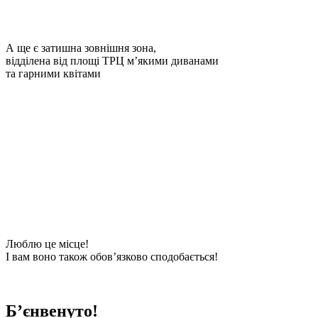
А ще є затишна зовнішня зона,
відділена від площі ТРЦ м’якими диванами
та гарними квітами
Люблю це місце!
І вам воно також обов’язково сподобається!
Б’єнвенуто!