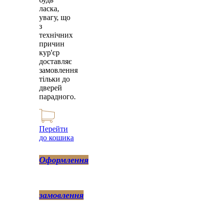
ласка,
увагу, що
з
технічних
причин
кур'єр
доставляє
замовлення
тільки до
дверей
парадного.
Перейти
до кошика
Оформлення
замовлення